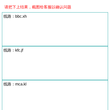
请把下上结果，截图给客服以确认问题
线路：bbc.xh
线路：kfc.jf
线路：mca.kl