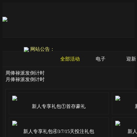
网站公告：
全部活动
电子
迎新
周俸禄派发倒计时
月俸禄派发倒计时
新人专享礼包①首存豪礼
新人专享礼包④3/7/15天投注礼包
新