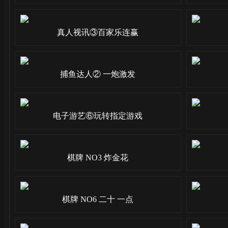
真人视讯③百家乐连赢
捕鱼达人② 一炮激发
电子游艺⑥玩转指定游戏
棋牌 NO3 炸金花
棋牌 NO6 二十 一点